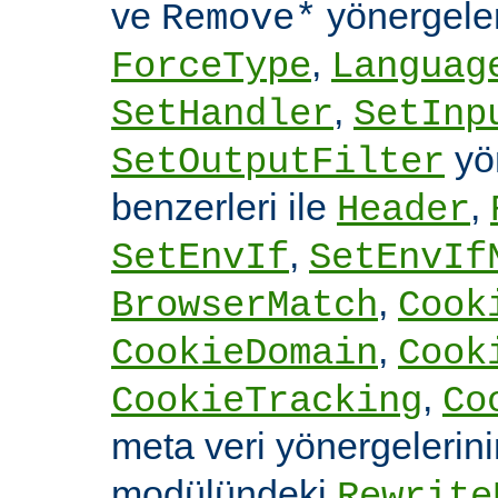
ve
yönergele
Remove*
,
ForceType
Languag
,
SetHandler
SetInp
yön
SetOutputFilter
benzerleri ile
,
Header
,
SetEnvIf
SetEnvIf
,
BrowserMatch
Cook
,
CookieDomain
Cook
,
CookieTracking
Co
meta veri yönergelerin
modülündeki
Rewrite