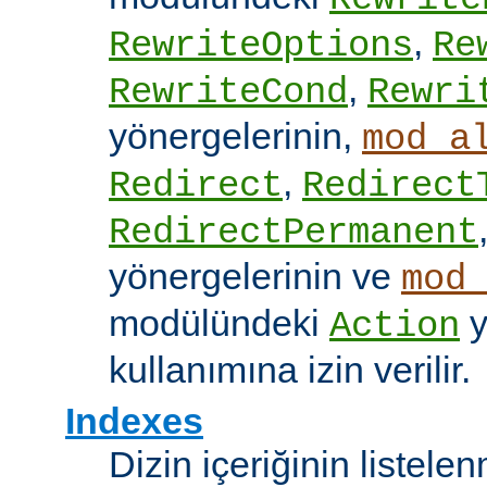
,
RewriteOptions
Re
,
RewriteCond
Rewri
yönergelerinin,
mod_a
,
Redirect
Redirect
RedirectPermanent
yönergelerinin ve
mod
modülündeki
y
Action
kullanımına izin verilir.
Indexes
Dizin içeriğinin listel