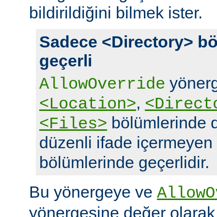
bildirildiğini bilmek ister.
Sadece <Directory> bö
geçerli
yönerg
AllowOverride
,
<Location>
<Direct
bölümlerinde d
<Files>
düzenli ifade içermeyen
bölümlerinde geçerlidir.
Bu yönergeye ve
AllowO
yönergesine değer olara