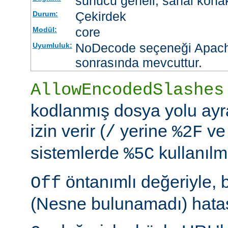
sunucu geneli, sanal kona
Çekirdek
Durum:
core
Modül:
NoDecode seçeneği Apache
Uyumluluk:
sonrasında mevcuttur.
AllowEncodedSlashes
kodlanmış dosya yolu ayr
izin verir (
yerine
ve
/
%2F
sistemlerde
kullanılm
%5C
öntanımlı değeriyle, 
Off
(Nesne bulunamadı) hatası