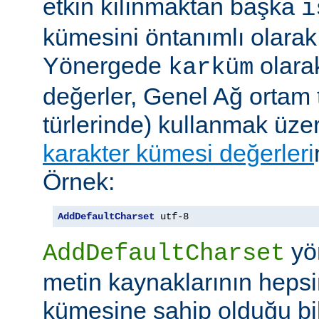
etkin kılınmaktan başka
i
kümesini öntanımlı olarak 
Yönergede
olarak
karküm
değerler, Genel Ağ ortam 
türlerinde) kullanmak üze
karakter kümesi değerleri
Örnek:
AddDefaultCharset
 utf-8
yö
AddDefaultCharset
metin kaynaklarının hepsi
kümesine sahip olduğu bil