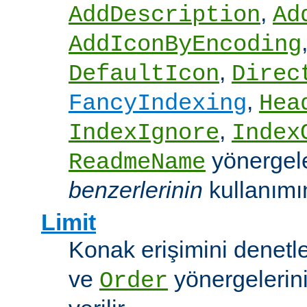
,
AddDescription
Ad
AddIconByEncoding
,
DefaultIcon
Direc
,
FancyIndexing
Hea
,
IndexIgnore
Index
yönergel
ReadmeName
benzerlerinin
kullanımına
Limit
Konak erişimini denet
ve
yönergelerini
Order