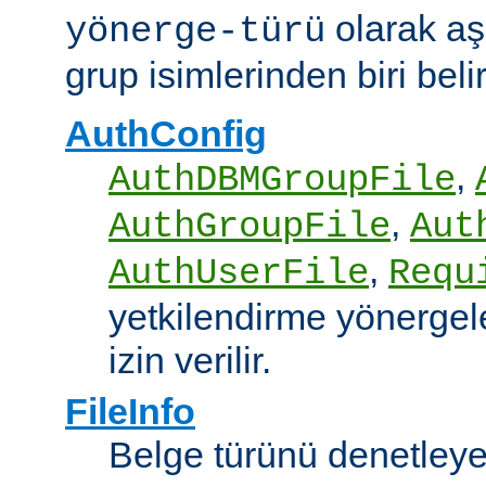
olarak aş
yönerge-türü
grup isimlerinden biri belirt
AuthConfig
,
AuthDBMGroupFile
,
AuthGroupFile
Aut
,
AuthUserFile
Requ
yetkilendirme yönergele
izin verilir.
FileInfo
Belge türünü denetley