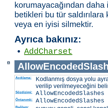
korumayacağından daha i
betikleri bu tür saldırılar
veya en iyisi silmektir.
Ayrıca bakınız:
AddCharset
AllowEncodedSlas
Kodlanmış dosya yolu ayrac
Açıklama:
verilip verilmeyeceğini belir
AllowEncodedSlashes 
Sözdizimi:
AllowEncodedSlashes 
Öntanımlı:
Bağlam: