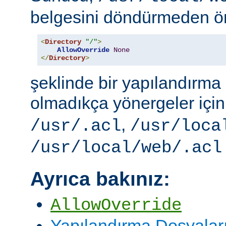
belgesini döndürmeden ö
<
Directory
"/"
>
AllowOverride
None
</
Directory
>
şeklinde bir yapılandırma i
olmadıkça yönergeler içi
,
/usr/.acl
/usr/loca
/usr/local/web/.acl
Ayrıca bakınız:
AllowOverride
Yapılandırma Dosyalar