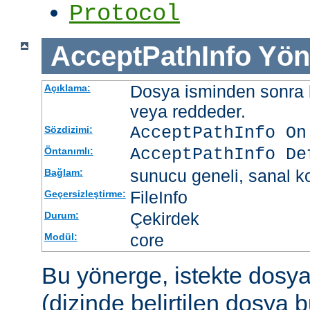
Protocol
AcceptPathInfo
Yön
Dosya isminden sonra be
Açıklama:
veya reddeder.
AcceptPathInfo On
Sözdizimi:
AcceptPathInfo De
Öntanımlı:
sunucu geneli, sanal ko
Bağlam:
FileInfo
Geçersizleştirme:
Çekirdek
Durum:
core
Modül:
Bu yönerge, istekte dosy
(dizinde belirtilen dosya 