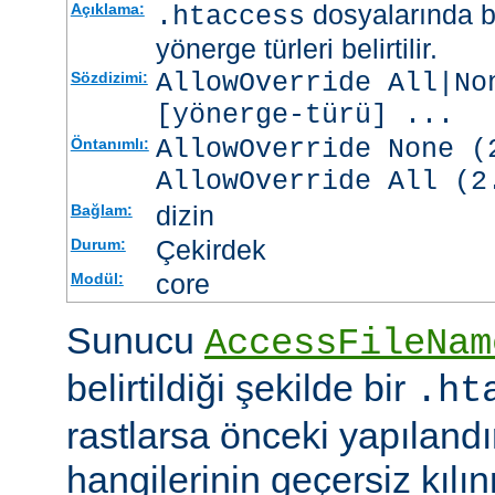
dosyalarında b
Açıklama:
.htaccess
yönerge türleri belirtilir.
AllowOverride All|No
Sözdizimi:
[
yönerge-türü
] ...
AllowOverride None (
Öntanımlı:
AllowOverride All (2
dizin
Bağlam:
Çekirdek
Durum:
core
Modül:
Sunucu
AccessFileNam
belirtildiği şekilde bir
.ht
rastlarsa önceki yapıland
hangilerinin geçersiz kıl