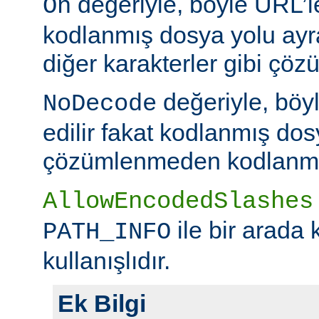
değeriyle, böyle URL’le
On
kodlanmış dosya yolu ayr
diğer karakterler gibi çöz
değeriyle, böy
NoDecode
edilir fakat kodlanmış dos
çözümlenmeden kodlanmış 
AllowEncodedSlashes
ile bir arada 
PATH_INFO
kullanışlıdır.
Ek Bilgi