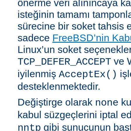
önerme veri alınıncaya 
isteğinin tamamı tampon
sürecine bir soket tahsis 
sadece
FreeBSD’nin Kabu
Linux’un soket seçenekle
ve 
TCP_DEFER_ACCEPT
iyilenmiş
işl
AcceptEx()
desteklenmektedir.
Değiştirge olarak
ku
none
kabul süzgeçlerini iptal e
gibi sunucunun başta
nntp