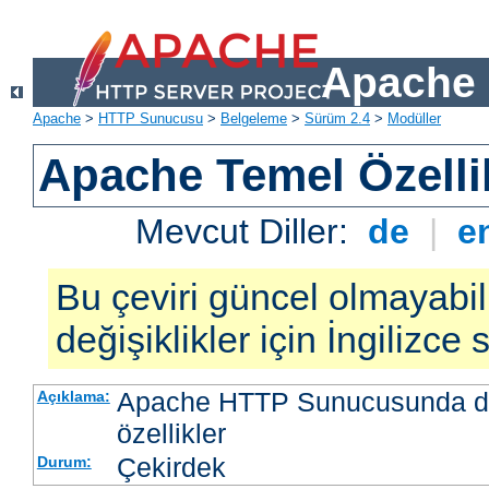
Apache 
Apache
>
HTTP Sunucusu
>
Belgeleme
>
Sürüm 2.4
>
Modüller
Apache Temel Özellik
Mevcut Diller:
de
|
e
Bu çeviri güncel olmayabil
değişiklikler için İngilizce
Apache HTTP Sunucusunda da
Açıklama:
özellikler
Çekirdek
Durum: