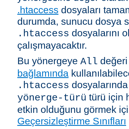
.htaccess
dosyaları tamam
durumda, sunucu dosya si
dosyalarını 
.htaccess
çalışmayacaktır.
Bu yönergeye
değeri 
All
bağlamında
kullanılabile
dosyalarında i
.htaccess
türü için
yönerge-türü
etkin olduğunu görmek iç
Geçersizleştirme Sınıfları