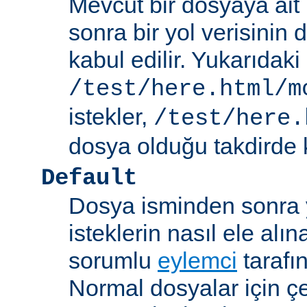
Mevcut bir dosyaya ait
sonra bir yol verisinin de
kabul edilir. Yukarıdaki
/test/here.html/m
istekler,
/test/here.
dosya olduğu takdirde k
Default
Dosya isminden sonra yo
isteklerin nasıl ele alı
sorumlu
eylemci
tarafı
Normal dosyalar için ç