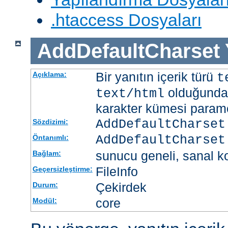
.htaccess Dosyaları
AddDefaultCharset
Bir yanıtın içerik türü
Açıklama:
t
olduğunda 
text/html
karakter kümesi paramet
AddDefaultCharset
Sözdizimi:
AddDefaultCharset
Öntanımlı:
sunucu geneli, sanal ko
Bağlam:
FileInfo
Geçersizleştirme:
Çekirdek
Durum:
core
Modül: