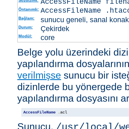
AccessFileName
filen
Sözdizimi:
AccessFileName .htac
Öntanımlı:
sunucu geneli, sanal konak
Bağlam:
Çekirdek
Durum:
core
Modül:
Belge yolu üzerindeki dizi
yapılandırma dosyalarını
verilmişse
sunucu bir iste
dizinlerde bu yönergede be
yapılandırma dosyasını ar
AccessFileName
.
acl
Sunucu,
/usr/local/w