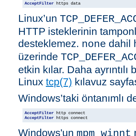
AcceptFilter
 https data
Linux’un
TCP_DEFER_AC
HTTP isteklerinin tampon
desteklemez.
dahil 
none
üzerinde
TCP_DEFER_AC
etkin kılar. Daha ayrıntılı 
Linux
tcp(7)
kılavuz sayfa
Windows’taki öntanımlı de
AcceptFilter
AcceptFilter
 https connect
Windows'un
mpm_winnt