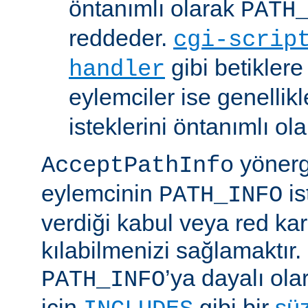
öntanımlı olarak
PATH
reddeder.
cgi-scrip
gibi betikler
handler
eylemciler ise genellik
isteklerini öntanımlı ol
yönerge
AcceptPathInfo
eylemcinin
is
PATH_INFO
verdiği kabul veya red kar
kılabilmenizi sağlamaktır.
’ya dayalı ola
PATH_INFO
için
gibi bir
sü