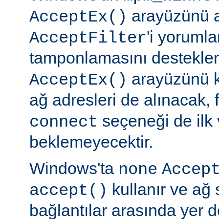
arayüzünü a
AcceptEx()
'i yorumla
AcceptFilter
tamponlamasını destekl
arayüzünü k
AcceptEx()
ağ adresleri de alınacak, 
seçeneği de ilk 
connect
beklemeyecektir.
Windows'ta
none
Accep
kullanır ve ağ 
accept()
bağlantılar arasında yer 