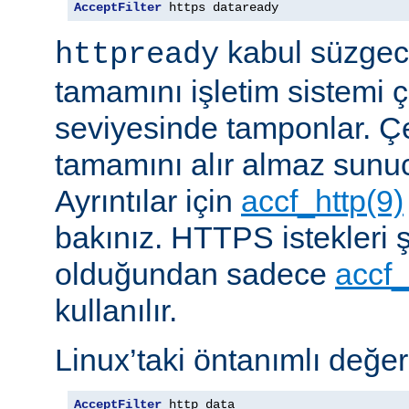
AcceptFilter
 https dataready
kabul süzgeci
httpready
tamamını işletim sistemi ç
seviyesinde tamponlar. Çe
tamamını alır almaz sunu
Ayrıntılar için
accf_http(9)
bakınız. HTTPS istekleri ş
olduğundan sadece
accf_
kullanılır.
Linux’taki öntanımlı değer
AcceptFilter