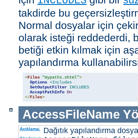
INCLUDES
takdirde bu geçersizleştir
Normal dosyalar için çek
olarak isteği reddederdi, 
betiği etkin kılmak için aş
yapılandırma kullanabilirs
<
Files
"mypaths.shtml"
>
Options
+Includes
SetOutputFilter
INCLUDES
AcceptPathInfo
On
</
Files
>
AccessFileName
Yö
Dağıtık yapılandırma dosyası
Açıklama: