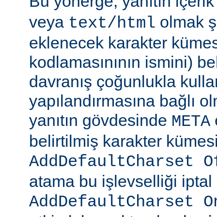
Bu yönerge, yanıtın içerik
veya
olmak şa
text/html
eklenecek karakter kümesi
kodlamasınının ismini) beli
davranış çoğunlukla kulla
yapılandırmasına bağlı olm
yanıtın gövdesinde
META
belirtilmiş karakter kümesi
AddDefaultCharset O
atama bu işlevselliği iptal
AddDefaultCharset O