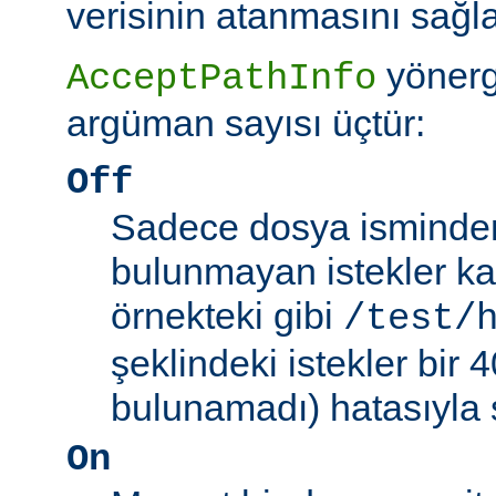
verisinin atanmasını sağla
yönerg
AcceptPathInfo
argüman sayısı üçtür:
Off
Sadece dosya isminden 
bulunmayan istekler kab
örnekteki gibi
/test/
şeklindeki istekler bir
bulunamadı) hatasıyla 
On