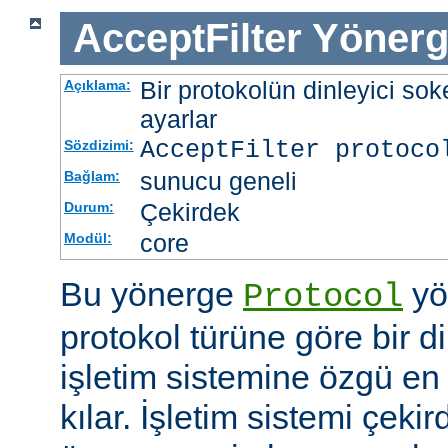
AcceptFilter
Yönerg
Bir protokolün dinleyici soke
Açıklama:
ayarlar
AcceptFilter
protoco
Sözdizimi:
sunucu geneli
Bağlam:
Çekirdek
Durum:
core
Modül:
Bu yönerge
yö
Protocol
protokol türüne göre bir d
işletim sistemine özgü en 
kılar. İşletim sistemi çekir