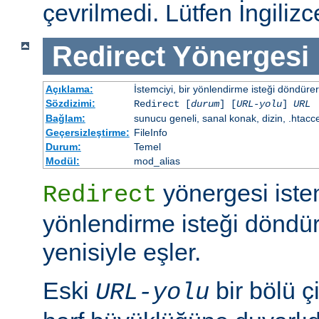
çevrilmedi. Lütfen İngiliz
Redirect
Yönergesi
Açıklama:
İstemciyi, bir yönlendirme isteği döndürere
Sözdizimi:
Redirect [
durum
] [
URL-yolu
]
URL
Bağlam:
sunucu geneli, sanal konak, dizin, .htacc
Geçersizleştirme:
FileInfo
Durum:
Temel
Modül:
mod_alias
yönergesi iste
Redirect
yönlendirme isteği döndür
yenisiyle eşler.
Eski
bir bölü çi
URL-yolu