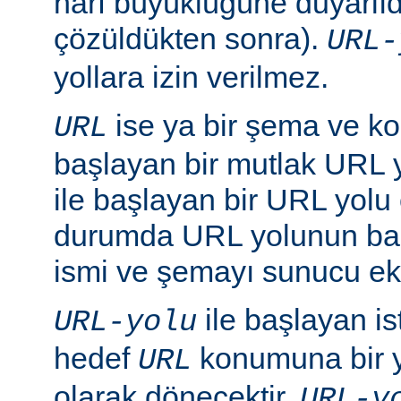
harf büyüklüğüne duyarlıd
çözüldükten sonra).
URL-
yollara izin verilmez.
ise ya bir şema ve ko
URL
başlayan bir mutlak URL ya
ile başlayan bir URL yolu ol
durumda URL yolunun baş
ismi ve şemayı sunucu ekl
ile başlayan is
URL-yolu
hedef
konumuna bir y
URL
olarak dönecektir.
URL-y