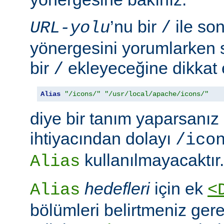
’nu bir
ile so
URL-yolu
/
yönergesini yorumlarken
bir
ekleyeceğine dikkat e
/
Alias
"/icons/"
"/usr/local/apache/icons/"
diye bir tanım yaparsanız
ihtiyacından dolayı
/ico
kullanılmayacaktır.
Alias
hedefleri
için ek
Alias
<
bölümleri belirtmeniz ger