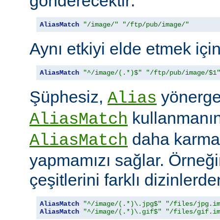
gönderecektir:
AliasMatch
"/image/"
"/ftp/pub/image/"
Aynı etkiyi elde etmek içi
AliasMatch
"^/image/(.*)$"
"/ftp/pub/image/$1
Şüphesiz,
yönerges
Alias
kullanmanın 
AliasMatch
daha karmaş
AliasMatch
yapmamızı sağlar. Örneğin
çeşitlerini farklı dizinler
AliasMatch
"^/image/(.*)\.jpg$"
"/files/jpg.i
AliasMatch
"^/image/(.*)\.gif$"
"/files/gif.i