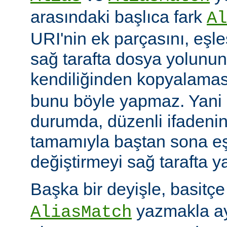
arasındaki başlıca fark
Al
URI'nin ek parçasını, eşl
sağ tarafta dosya yolunu
kendiliğinden kopyalamas
bunu böyle yapmaz. Yani
durumda, düzenli ifadenin
tamamıyla baştan sona eş
değiştirmeyi sağ tarafta y
Başka bir deyişle, basitç
yazmakla ayn
AliasMatch