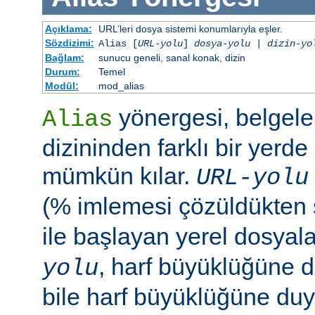
Açıklama:
URL’leri dosya sistemi konumlarıyla eşler.
Sözdizimi:
Alias [
URL-yolu
]
dosya-yolu
|
dizin-yo
Bağlam:
sunucu geneli, sanal konak, dizin
Durum:
Temel
Modül:
mod_alias
yönergesi, belgele
Alias
dizininden farklı bir yerd
mümkün kılar.
URL-yolu
(% imlemesi çözüldükten
ile başlayan yerel dosyala
, harf büyüklüğüne d
yolu
bile harf büyüklüğüne duya