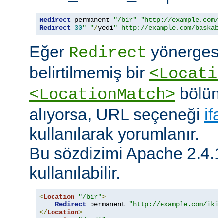
Redirect
 permanent 
"/bir"
"http://example.com
Redirect
30
" "
/
yedi
" http://example.com/baska
Eğer
yönerges
Redirect
belirtilmemiş bir
<Locati
bölüm
<LocationMatch>
alıyorsa, URL seçeneği
i
kullanılarak yorumlanır.
Bu sözdizimi Apache 2.4.
kullanılabilir.
<
Location
"/bir"
>
Redirect
 permanent 
"http://example.com/ik
</
Location
>