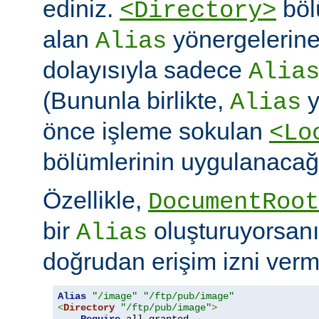
ediniz.
böl
<Directory>
alan
yönergelerine ö
Alias
dolayısıyla sadece
Alia
(Bununla birlikte,
y
Alias
önce işleme sokulan
<Lo
bölümlerinin uygulanacağı
Özellikle,
DocumentRoot
bir
oluşturuyorsanı
Alias
doğrudan erişim izni verme
Alias
"/image"
"/ftp/pub/image"
<
Directory
"/ftp/pub/image"
>