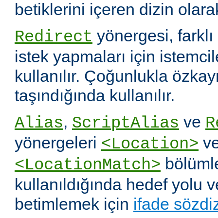
betiklerini içeren dizin olara
yönergesi, farklı 
Redirect
istek yapmaları için istemci
kullanılır. Çoğunlukla özka
taşındığında kullanılır.
,
ve
Alias
ScriptAlias
R
yönergeleri
v
<Location>
bölümle
<LocationMatch>
kullanıldığında hedef yolu 
betimlemek için
ifade sözdi