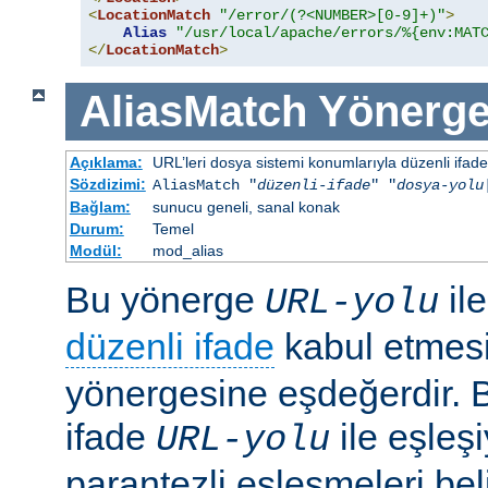
<
LocationMatch
"/error/(?<NUMBER>[0-9]+)"
>
Alias
"/usr/local/apache/errors/%{env:MAT
</
LocationMatch
>
AliasMatch
Yönerge
Açıklama:
URL’leri dosya sistemi konumlarıyla düzenli ifadel
Sözdizimi:
AliasMatch "
düzenli-ifade
" "
dosya-yolu
Bağlam:
sunucu geneli, sanal konak
Durum:
Temel
Modül:
mod_alias
Bu yönerge
il
URL-yolu
düzenli ifade
kabul etmes
yönergesine eşdeğerdir. Be
ifade
ile eşleş
URL-yolu
parantezli eşleşmeleri bel