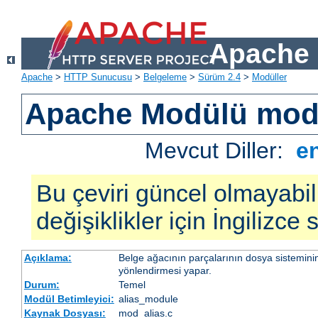
Apache 
Apache
>
HTTP Sunucusu
>
Belgeleme
>
Sürüm 2.4
>
Modüller
Apache Modülü mod
Mevcut Diller:
e
Bu çeviri güncel olmayabil
değişiklikler için İngilizce
Açıklama:
Belge ağacının parçalarının dosya sistemini
yönlendirmesi yapar.
Durum:
Temel
Modül Betimleyici:
alias_module
Kaynak Dosyası:
mod_alias.c