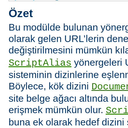
Özet
Bu modülde bulunan yönerg
olarak gelen URL’lerin dene
değiştirilmesini mümkün kıl
yönergeleri 
ScriptAlias
sisteminin dizinlerine eşlen
Böylece, kök dizini
Docume
site belge ağacı altında bu
erişmek mümkün olur.
Scr
buna ek olarak hedef dizin