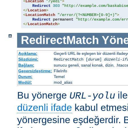
<
Location
"/yedi"
>
Redirect
303
"http://example.com/baskabis
</
Location
>
<
LocationMatch
"/error/(?<NUMBER>[0-9]+)"
>
Redirect
 permanent 
"http://example.com/er
</
LocationMatch
>
RedirectMatch
Yöne
Açıklama:
Geçerli URL ile eşleşen bir düzenli ifade
Sözdizimi:
RedirectMatch [
durum
]
düzenli-if
Bağlam:
sunucu geneli, sanal konak, dizin, .htacc
Geçersizleştirme:
FileInfo
Durum:
Temel
Modül:
mod_alias
Bu yönerge
il
URL-yolu
düzenli ifade
kabul etmes
yönergesine eşdeğerdir. Be