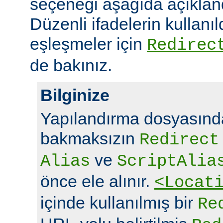
seçeneği aşağıda açıklandı
Düzenli ifadelerin kullanı
eşleşmeler için
Redirec
de bakınız.
Bilginize
Yapılandırma dosyasında
bakmaksızın
Redirect
ve
Alias
ScriptAlia
önce ele alınır.
<Locat
içinde kullanılmış bir
Re