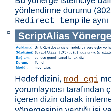
Bu yönerge istemciye dai
yönlendirme durumu (302)
ile aynı 
Redirect temp
ScriptAlias
Yönerge
Açıklama:
Bir URL’yi dosya sistemindeki bir yere eşler ve hed
Sözdizimi:
ScriptAlias [
URL-yolu
]
dosya-yolu
|
dizi
Bağlam:
sunucu geneli, sanal konak, dizin
Durum:
Temel
Modül:
mod_alias
Hedef dizini,
mod
mod_cgi
yorumlayıcısı tarafından ça
içeren dizin olarak imlem
yönergesinin yaptığı işi y