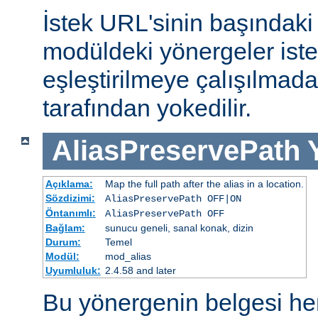
İstek URL'sinin başındaki 
modüldeki yönergeler iste
eşleştirilmeye çalışılma
tarafından yokedilir.
AliasPreservePath
Açıklama:
Map the full path after the alias in a location.
Sözdizimi:
AliasPreservePath OFF|ON
Öntanımlı:
AliasPreservePath OFF
Bağlam:
sunucu geneli, sanal konak, dizin
Durum:
Temel
Modül:
mod_alias
Uyumluluk:
2.4.58 and later
Bu yönergenin belgesi h