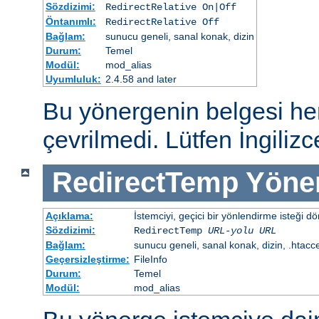
Sözdizimi:
RedirectRelative On|Off
Öntanımlı:
RedirectRelative Off
Bağlam:
sunucu geneli, sanal konak, dizin
Durum:
Temel
Modül:
mod_alias
Uyumluluk:
2.4.58 and later
Bu yönergenin belgesi h
çevrilmedi. Lütfen İngiliz
RedirectTemp
Yöne
Açıklama:
İstemciyi, geçici bir yönlendirme isteği dö
Sözdizimi:
RedirectTemp
URL-yolu
URL
Bağlam:
sunucu geneli, sanal konak, dizin, .htacc
Geçersizleştirme:
FileInfo
Durum:
Temel
Modül:
mod_alias