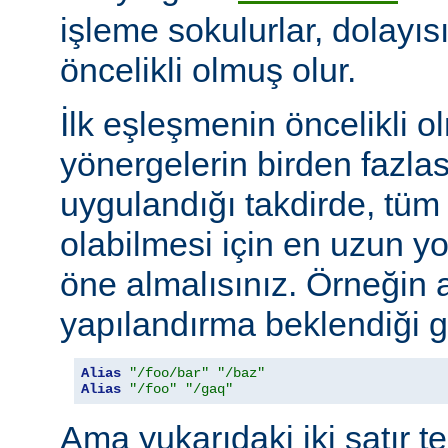
işleme sokulurlar, dolayıs
öncelikli olmuş olur.
İlk eşleşmenin öncelikli o
yönergelerin birden fazlası
uygulandığı takdirde, tüm 
olabilmesi için en uzun y
öne almalısınız. Örneğin 
yapılandırma beklendiği gi
Alias
"/foo/bar"
"/baz"
Alias
"/foo"
"/gaq"
Ama yukarıdaki iki satır t