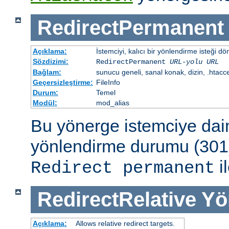
RedirectPermanent
Açıklama:
İstemciyi, kalıcı bir yönlendirme isteği dö
Sözdizimi:
RedirectPermanent
URL-yolu
URL
Bağlam:
sunucu geneli, sanal konak, dizin, .htacc
Geçersizleştirme:
FileInfo
Durum:
Temel
Modül:
mod_alias
Bu yönerge istemciye dai
yönlendirme durumu (301)
il
Redirect permanent
RedirectRelative
Yö
Açıklama:
Allows relative redirect targets.