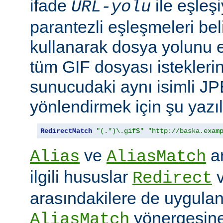
ifade
ile eşleş
URL-yolu
parantezli eşleşmeleri bel
kullanarak dosya yolunu e
tüm GIF dosyası isteklerin
sunucudaki aynı isimli J
yönlendirmek için şu yazıla
RedirectMatch
"(.*)\.gif$"
"http://baska.exam
ve
ar
Alias
AliasMatch
ilgili hususlar
Redirect
arasındakilere de uygulanır
yönergesine
AliasMatch