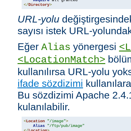
Require
</
Directory
>
URL-yolu
değiştirgesindek
sayısı istek URL-yolundaki
Eğer
yönergesi
Alias
<L
bölüm
<LocationMatch>
kullanılırsa URL-yolu yoks
ifade sözdizimi
kullanılar
Bu sözdizimi Apache 2.4.
kulanılabilir.
<
Location
"/image"
>
Alias
"/ftp/pub/image"
</
Location
>