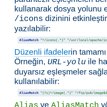
kullanarak dosya yolunu e
dizinini etkinleşt
/icons
yazılabilir:
AliasMatch
"^/icons(.*)"
"/usr/local/apache/i
Düzenli ifadeler
in tamamı 
Örneğin,
ile h
URL-yolu
duyarsız eşleşmeler sağl
kullanılabilir:
AliasMatch
"(?i)^/image(.*)"
"/ftp/pub/image$
ve
yö
Alias
AliasMatch