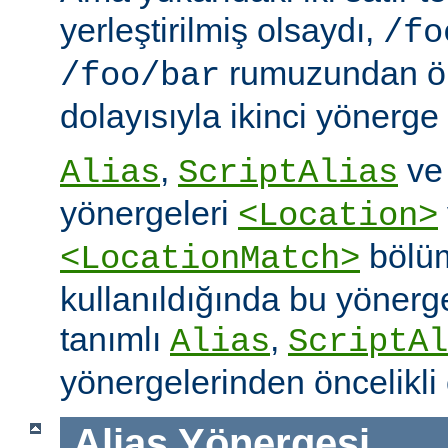
yerleştirilmiş olsaydı,
/fo
rumuzundan ön
/foo/bar
dolayısıyla ikinci yönerge
,
v
Alias
ScriptAlias
yönergeleri
<Location>
bölüm
<LocationMatch>
kullanıldığında bu yönerg
tanımlı
,
Alias
ScriptAl
yönergelerinden öncelikli 
Alias
Yönergesi