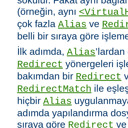
(örneğin, aynı
<Virtual
çok fazla
ve
Alias
Redi
belli bir sıraya göre işlem
İlk adımda,
’lardan
Alias
yönergeleri iş
Redirect
bakımdan bir
v
Redirect
ile eşleş
RedirectMatch
hiçbir
uygulanmayac
Alias
adımda yapılandırma dosy
sıraya göre
v
Redirect