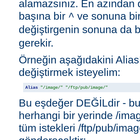
alamazsınız. En azından d
başına bir
ve sonuna bi
^
değiştirgenin sonuna da b
gerekir.
Örneğin aşağıdakini Alias
değiştirmek isteyelim:
Alias
"/image/"
"/ftp/pub/image/"
Bu eşdeğer DEĞİLdir - b
herhangi bir yerinde /ima
tüm istekleri /ftp/pub/imag