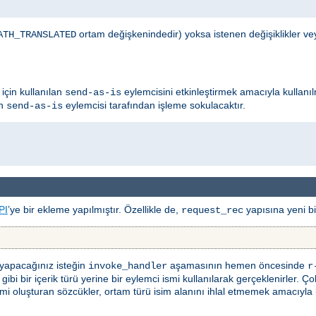
ortam değişkenindedir) yoksa istenen değişiklikler ve
ATH_TRANSLATED
için kullanılan
eylemcisini etkinleştirmek amacıyla kullanıl
send-as-is
ın
eylemcisi tarafından işleme sokulacaktır.
send-as-is
PI
’ye bir ekleme yapılmıştır. Özellikle de,
yapısına yeni bir
request_rec
 yapacağınız isteğin
aşamasının hemen öncesinde
invoke_handler
r
bi bir içerik türü yerine bir eylemci ismi kullanılarak gerçeklenirler. Ço
i oluşturan sözcükler, ortam türü isim alanını ihlal etmemek amacıyla bölü