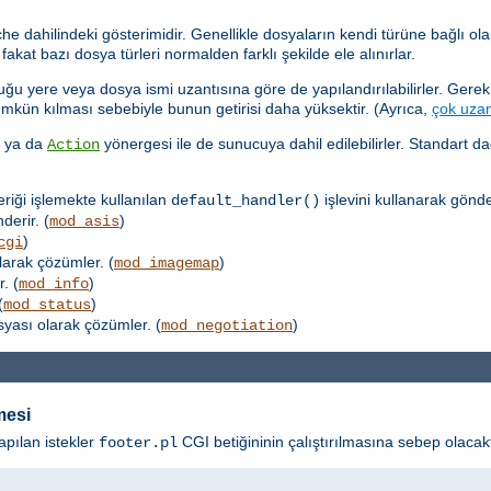
dahilindeki gösterimidir. Genellikle dosyaların kendi türüne bağlı olar
kat bazı dosya türleri normalden farklı şekilde ele alınırlar.
u yere veya dosya ismi uzantısına göre de yapılandırılabilirler. Gerek,
ümkün kılması sebebiyle bunun getirisi daha yüksektir. (Ayrıca,
çok uzan
k ya da
yönergesi ile de sunucuya dahil edilebilirler. Standart d
Action
eriği işlemekte kullanılan
işlevini kullanarak gönder
default_handler()
derir. (
)
mod_asis
)
cgi
larak çözümler. (
)
mod_imagemap
. (
)
mod_info
(
)
mod_status
osyası olarak çözümler. (
)
mod_negotiation
mesi
apılan istekler
CGI betiğininin çalıştırılmasına sebep olacakt
footer.pl