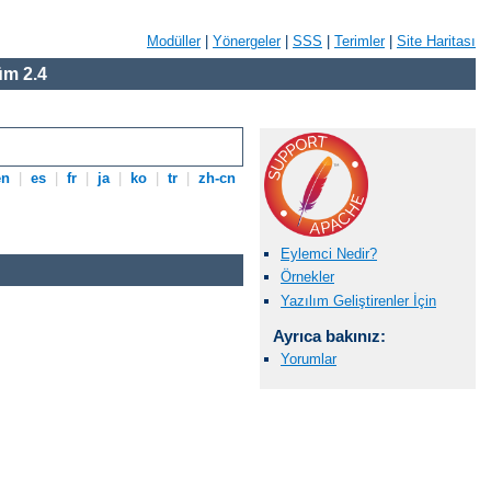
Modüller
|
Yönergeler
|
SSS
|
Terimler
|
Site Haritası
m 2.4
en
|
es
|
fr
|
ja
|
ko
|
tr
|
zh-cn
Eylemci Nedir?
Örnekler
Yazılım Geliştirenler İçin
Ayrıca bakınız:
Yorumlar