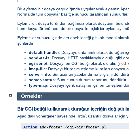
Bir
eylemci
bir dosya çağrıldığında uygulanacak eylemin Apache 
Normalde tüm dosyalar basitçe sunucu tarafından sunulurlar, fa
Eylemciler, dosya türünden bağımsız olarak dosyanın bulunduğ
hem dosya türünü hem de bir dosya ile ilişkili bir eylemciyi m
Eylemciler sunucu içinde derlenebileceği gibi bir modül olara
şunlardır:
default-handler
: Dosyayı, öntanımlı olarak durağan iç
send-as-is
: Dosyayı HTTP başlıklarıyla olduğu gibi gön
cgi-script
: Dosyayı bir CGI betiği olarak ele alır. (
mod_
imap-file
: Dosyayı bir resim eşleme kuralları dosyası o
server-info
: Sunucunun yapılandırma bilgisini döndürür
server-status
: Sunucunun durum raporunu döndürür. 
type-map
: Dosyayı içerik uzlaşımı için bir tür eşlem d
Örnekler
Bir CGI betiği kullanarak durağan içeriğin değiştiril
Aşağıdaki yönergeler sayesinde,
uzantılı dosyalar için y
html
Action
 add-footer 
/
cgi-bin
/
footer
.