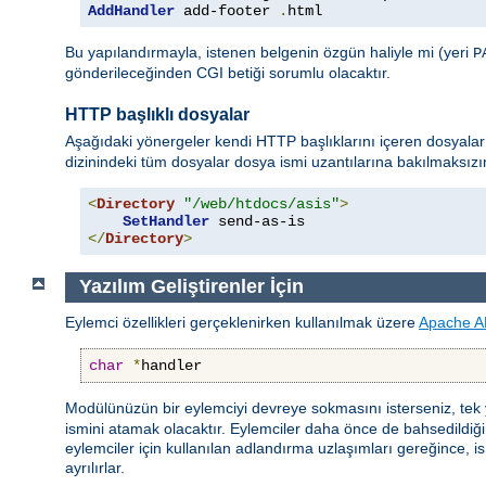
AddHandler
 add-footer 
.
html
Bu yapılandırmayla, istenen belgenin özgün haliyle mi (yeri
P
gönderileceğinden CGI betiği sorumlu olacaktır.
HTTP başlıklı dosyalar
Aşağıdaki yönergeler kendi HTTP başlıklarını içeren dosyalar 
dizinindeki tüm dosyalar dosya ismi uzantılarına bakılmaksız
<
Directory
"/web/htdocs/asis"
>
SetHandler
</
Directory
>
Yazılım Geliştirenler İçin
Eylemci özellikleri gerçeklenirken kullanılmak üzere
Apache A
char
*
handler
Modülünüzün bir eylemciyi devreye sokmasını isterseniz, tek
ismini atamak olacaktır. Eylemciler daha önce de bahsedildiği gi
eylemciler için kullanılan adlandırma uzlaşımları gereğince, ism
ayrılırlar.