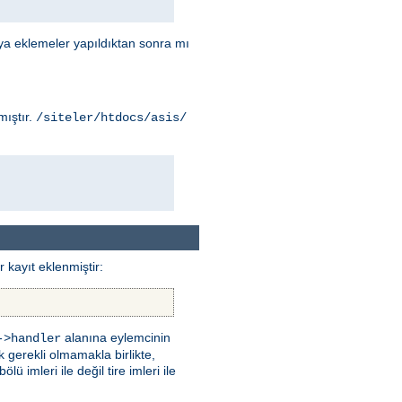
ya eklemeler yapıldıktan sonra mı
mıştır.
/siteler/htdocs/asis/
 kayıt eklenmiştir:
alanına eylemcinin
->handler
k gerekli olmamakla birlikte,
 imleri ile değil tire imleri ile