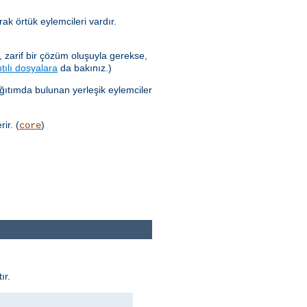
ak örtük eylemcileri vardır.
 zarif bir çözüm oluşuyla gerekse,
tılı dosyalara
da bakınız.)
ağıtımda bulunan yerleşik eylemciler
ir. (
)
core
ır.