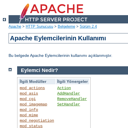
Apache
>
HTTP Sunucusu
>
Belgeleme
>
Sürüm 2.4
Apache Eylemcilerinin Kullanımı
Bu belgede Apache Eylemcilerinin kullanımı açıklanmıştır.
Eylemci Nedir?
İlgili Modüller
İlgili Yönergeler
mod_actions
Action
mod_asis
AddHandler
mod_cgi
RemoveHandler
mod_imagemap
SetHandler
mod_info
mod_mime
mod_negotiation
mod_status