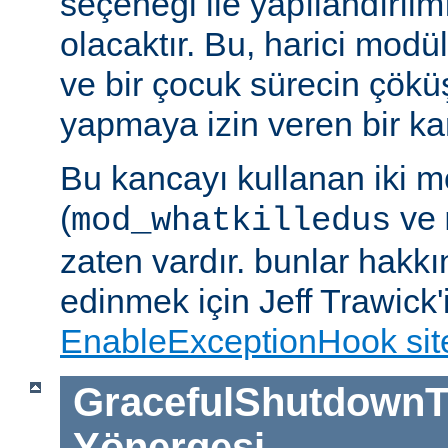
seçeneği ile yapılandırılmı
olacaktır. Bu, harici modü
ve bir çocuk sürecin çöküş
yapmaya izin veren bir kan
Bu kancayı kullanan iki m
(
ve
mod_whatkilledus
zaten vardır. bunlar hakkı
edinmek için Jeff Trawick'
EnableExceptionHook sit
GracefulShutdownT
Yönergesi