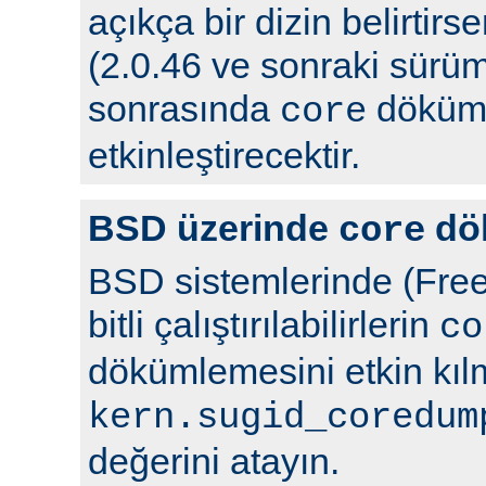
açıkça bir dizin belirtir
(2.0.46 ve sonraki sürüml
sonrasında
döküml
core
etkinleştirecektir.
BSD üzerinde
dö
core
BSD sistemlerinde (Free
bitli çalıştırılabilirlerin
co
dökümlemesini etkin kıl
kern.sugid_coredum
değerini atayın.