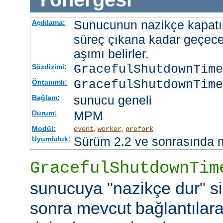
Sunucunun nazikçe kapatı
Açıklama:
süreç çıkana kadar geçece
aşımı belirler.
GracefulShutdownTim
Sözdizimi:
GracefulShutdownTime
Öntanımlı:
sunucu geneli
Bağlam:
MPM
Durum:
Modül:
,
,
event
worker
prefork
Sürüm 2.2 ve sonrasında 
Uyumluluk:
GracefulShutdownTim
sunucuya "nazikçe dur" si
sonra mevcut bağlantılar