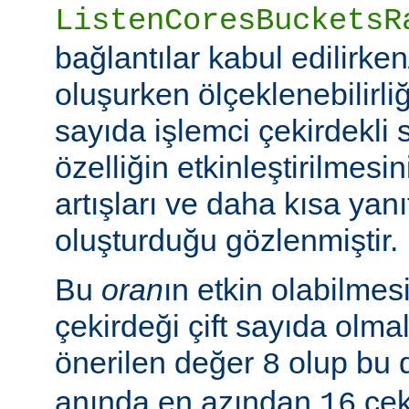
ListenCoresBucketsR
bağlantılar kabul edilirke
oluşurken ölçeklenebilirliği
sayıda işlemci çekirdekli 
özelliğin etkinleştirilmes
artışları ve daha kısa yanı
oluşturduğu gözlenmiştir.
Bu
oran
ın etkin olabilmesi
çekirdeği çift sayıda olmal
önerilen değer
olup bu 
8
anında en azından
çeki
16