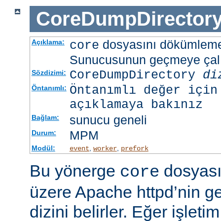
CoreDumpDirector
dosyasını dökümlem
Açıklama:
core
Sunucusunun geçmeye çalış
CoreDumpDirectory
di
Sözdizimi:
Öntanımlı değer için
Öntanımlı:
açıklamaya bakınız
sunucu geneli
Bağlam:
MPM
Durum:
Modül:
,
,
event
worker
prefork
Bu yönerge
dosyası
core
üzere Apache httpd’nin g
dizini belirler. Eğer işlet