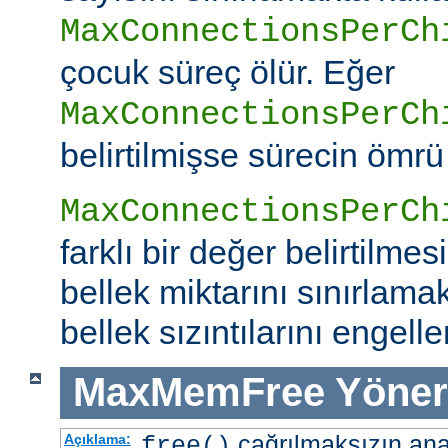
MaxConnectionsPerCh
çocuk süreç ölür. Eğer
MaxConnectionsPerCh
belirtilmişse sürecin ömrü
MaxConnectionsPerCh
farklı bir değer belirtilme
bellek miktarını sınırlamak
bellek sızıntılarını engeller
MaxMemFree
Yöner
çağrılmaksızın ana 
Açıklama:
free()