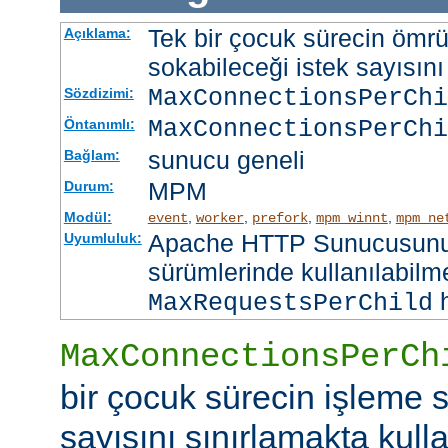
Tek bir çocuk sürecin ömr
Açıklama:
sokabileceği istek sayısını 
MaxConnectionsPerCh
Sözdizimi:
MaxConnectionsPerChi
Öntanımlı:
sunucu geneli
Bağlam:
MPM
Durum:
Modül:
,
,
,
,
event
worker
prefork
mpm_winnt
mpm_ne
Apache HTTP Sunucusunun
Uyumluluk:
sürümlerinde kullanılabilme
h
MaxRequestsPerChild
MaxConnectionsPerCh
bir çocuk sürecin işleme s
sayısını sınırlamakta kullan