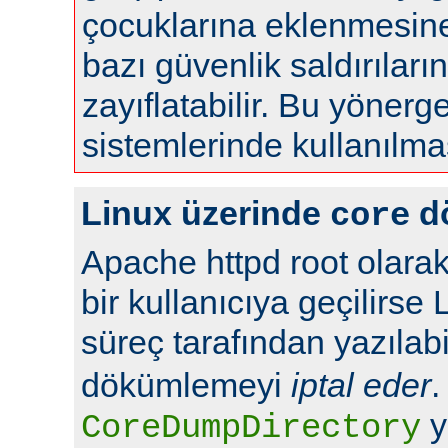
çocuklarına eklenmesine 
bazı güvenlik saldırılar
zayıflatabilir. Bu yönerg
sistemlerinde kullanılma
Linux üzerinde
d
core
Apache httpd root olarak
bir kullanıcıya geçilirse 
süreç tarafından yazılabi
dökümlemeyi
iptal eder
.
y
CoreDumpDirectory