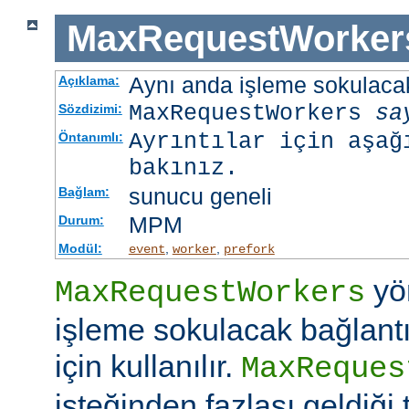
MaxRequestWorker
Aynı anda işleme sokulacak
Açıklama:
MaxRequestWorkers
sa
Sözdizimi:
Ayrıntılar için aşağ
Öntanımlı:
bakınız.
sunucu geneli
Bağlam:
MPM
Durum:
Modül:
,
,
event
worker
prefork
yö
MaxRequestWorkers
işleme sokulacak bağlantı
için kullanılır.
MaxReques
isteğinden fazlası geldiği 