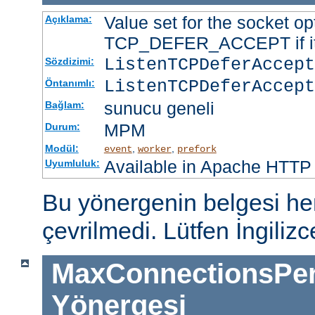
Value set for the socket op
Açıklama:
TCP_DEFER_ACCEPT if it 
ListenTCPDeferAccep
Sözdizimi:
ListenTCPDeferAccept
Öntanımlı:
sunucu geneli
Bağlam:
MPM
Durum:
Modül:
,
,
event
worker
prefork
Available in Apache HTTP 
Uyumluluk:
Bu yönergenin belgesi h
çevrilmedi. Lütfen İngiliz
MaxConnectionsPer
Yönergesi