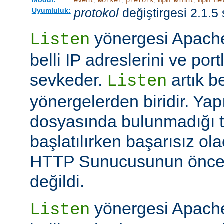
event
worker
prefork
mpm_winnt
mpm_ne
protokol
değiştirgesi 2.1.5
Uyumluluk:
yönergesi Apache
Listen
belli IP adreslerini ve por
sevkeder.
artık be
Listen
yönergelerden biridir. Ya
dosyasında bulunmadığı 
başlatılırken başarısız ol
HTTP Sunucusunun öncek
değildi.
yönergesi Apache
Listen