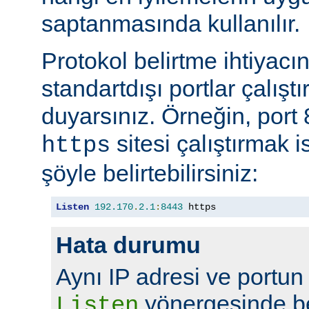
saptanmasında kullanılır.
Protokol belirtme ihtiyacı
standartdışı portlar çalıştı
duyarsınız. Örneğin, port
sitesi çalıştırmak 
https
şöyle belirtebilirsiniz:
Listen
192.170
.
2.1
:
8443
 https
Hata durumu
Aynı IP adresi ve portun
yönergesinde bel
Listen