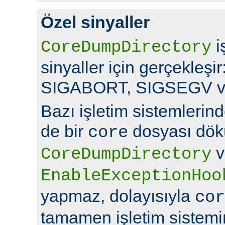
Özel sinyaller
i
CoreDumpDirectory
sinyaller için gerçekleş
SIGABORT, SIGSEGV v
Bazı işletim sistemlerin
de bir
dosyası dök
core
v
CoreDumpDirectory
EnableExceptionHoo
yapmaz, dolayısıyla
cor
tamamen işletim sistemin