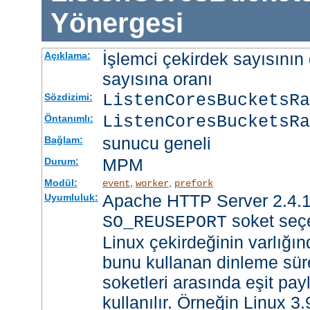
Yönergesi
İşlemci çekirdek sayısının 
Açıklama:
sayısına oranı
ListenCoresBucketsR
Sözdizimi:
ListenCoresBucketsRa
Öntanımlı:
sunucu geneli
Bağlam:
MPM
Durum:
Modül:
,
,
event
worker
prefork
Apache HTTP Server 2.4.1
Uyumluluk:
soket seçe
SO_REUSEPORT
Linux çekirdeğinin varlığın
bunu kullanan dinleme süre
soketleri arasında eşit payl
kullanılır. Örneğin Linux 3