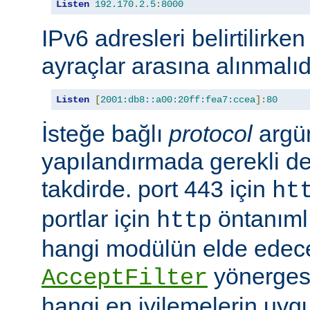
Listen
192.170
.
2.5
:
8000
IPv6 adresleri belirtilirken
ayraçlar arasına alınmalıd
Listen
[
2001:db8::a00:20ff:fea7:ccea
]:
80
İsteğe bağlı
protocol
argü
yapılandırmada gerekli deği
takdirde. port 443 için
ht
portlar için
öntanımlıd
http
hangi modülün elde edec
yönergesi
AcceptFilter
hangi en iyilemelerin uyg