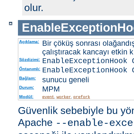
olur.
EnableExceptionHo
Bir çöküş sonrası olağandışı
Açıklama:
çalıştıracak kancayı etkin kı
EnableExceptionHook 
Sözdizimi:
EnableExceptionHook 
Öntanımlı:
sunucu geneli
Bağlam:
MPM
Durum:
Modül:
,
,
event
worker
prefork
Güvenlik sebebiyle bu y
Apache
--enable-exce