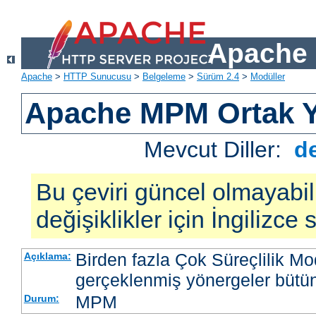
Apache 
Apache
>
HTTP Sunucusu
>
Belgeleme
>
Sürüm 2.4
>
Modüller
Apache MPM Ortak Y
Mevcut Diller:
d
Bu çeviri güncel olmayabil
değişiklikler için İngilizce
Birden fazla Çok Süreçlilik M
Açıklama:
gerçeklenmiş yönergeler bütü
MPM
Durum: