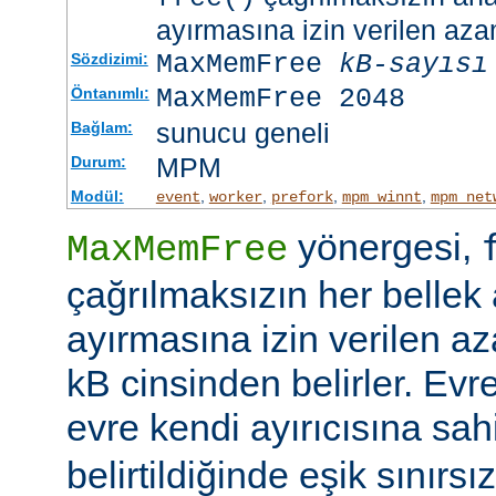
ayırmasına izin verilen azam
MaxMemFree
kB-sayısı
Sözdizimi:
MaxMemFree 2048
Öntanımlı:
sunucu geneli
Bağlam:
MPM
Durum:
Modül:
,
,
,
,
event
worker
prefork
mpm_winnt
mpm_net
yönergesi,
MaxMemFree
çağrılmaksızın her bellek 
ayırmasına izin verilen az
kB cinsinden belirler. Evr
evre kendi ayırıcısına sahi
belirtildiğinde eşik sınırsız