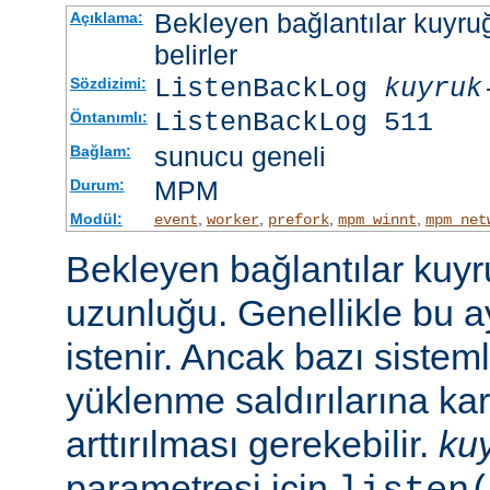
Bekleyen bağlantılar kuyr
Açıklama:
belirler
ListenBackLog
kuyruk
Sözdizimi:
ListenBackLog 511
Öntanımlı:
sunucu geneli
Bağlam:
MPM
Durum:
Modül:
,
,
,
,
event
worker
prefork
mpm_winnt
mpm_net
Bekleyen bağlantılar kuy
uzunluğu. Genellikle bu a
istenir. Ancak bazı sist
yüklenme saldırılarına ka
arttırılması gerekebilir.
ku
parametresi için