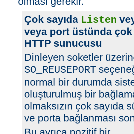
olması gerekir.
Çok sayıda
vey
Listen
veya port üstünda çok
HTTP sunucusu
Dinleyen soketler üzeri
seçeneğ
SO_REUSEPORT
normal bir durumda sist
oluşturulmuş bir bağlam
olmaksızın çok sayıda s
ve porta bağlanması so
Bu ayrıca pozitif bir