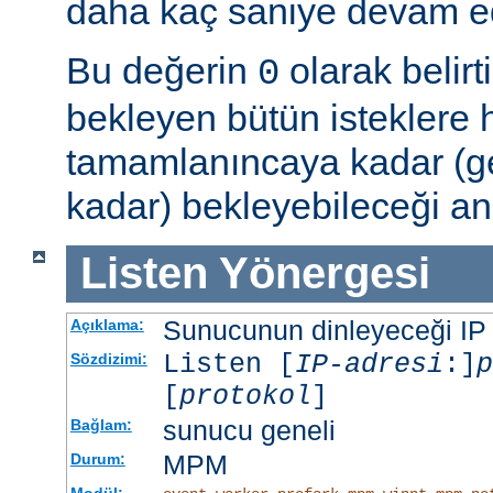
daha kaç saniye devam ede
Bu değerin
olarak belir
0
bekleyen bütün isteklere
tamamlanıncaya kadar (g
kadar) bekleyebileceği an
Listen
Yönergesi
Sunucunun dinleyeceği IP ad
Açıklama:
Listen [
IP-adresi
:]
p
Sözdizimi:
[
protokol
]
sunucu geneli
Bağlam:
MPM
Durum:
Modül:
,
,
,
,