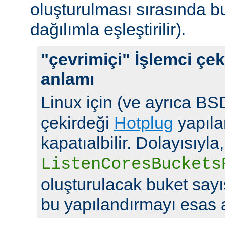
oluşturulması sırasında b
dağılımla eşleştirilir).
"çevrimiçi" İşlemci çek
anlamı
Linux için (ve ayrıca BSD
çekirdeği
Hotplug
yapılan
kapatıalbilir. Dolayısıyla,
ListenCoresBuckets
oluşturulacak buket say
bu yapılandırmayı esas a