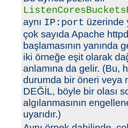
ListenCoresBuckets
aynı
üzerinde y
IP:port
çok sayıda Apache httpd
başlamasının yanında ge
iki örneğe eşit olarak da
anlamına da gelir. (Bu, h
durumda bir öneri veya 
DEĞİL, böyle bir olası 
algılanmasının engellene
uyarıdır.)
Aynı örnek dahilinde, ç