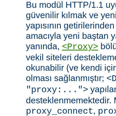
Bu modül HTTP/1.1 uyu
güvenilir kılmak ve yen
yapısının getirilerinde
amacıyla yeni baştan y
yanında,
bölü
<Proxy>
vekil siteleri destekl
okunabilir (ve kendi içi
olması sağlanmıştır;
<
yapılan
"proxy:...">
desteklenmemektedir. 
,
proxy_connect
pro