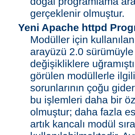
doğal programlama ara
gerçeklenir olmuştur.
Yeni Apache httpd Pro
Modüller için kullanıl
arayüzü 2.0 sürümüyle
değişikliklere uğramışt
görülen modüllerle ilgil
sorunlarının çoğu gider
bu işlemleri daha bir ö
olmuştur; daha fazla e
artık kancalı modül sır