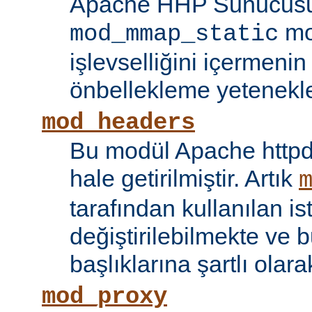
Apache HHP Sunucusu 
mo
mod_mmap_static
işlevselliğini içermeni
önbellekleme yetenekler
mod_headers
Bu modül Apache httpd
hale getirilmiştir. Artık
tarafından kullanılan is
değiştirilebilmekte ve b
başlıklarına şartlı olar
mod_proxy