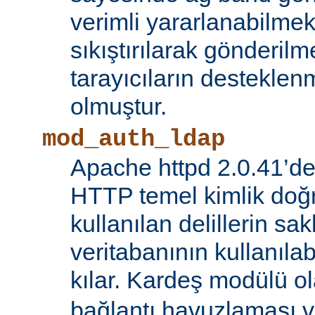
verimli yararlanabilmek 
sıkıştırılarak gönderilm
tarayıcıların destekl
olmuştur.
mod_auth_ldap
Apache httpd 2.0.41’de
HTTP temel kimlik doğ
kullanılan delillerin s
veritabanının kullanıl
kılar. Kardeş modülü o
bağlantı havuzlaması v