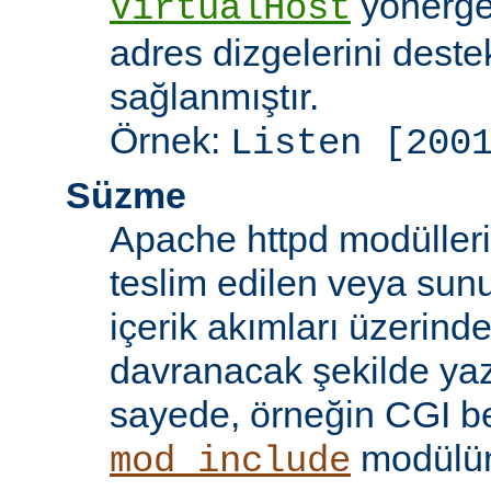
yönergel
VirtualHost
adres dizgelerini dest
sağlanmıştır.
Örnek:
Listen [200
Süzme
Apache httpd modülleri
teslim edilen veya sun
içerik akımları üzerind
davranacak şekilde yaz
sayede, örneğin CGI beti
modülü
mod_include