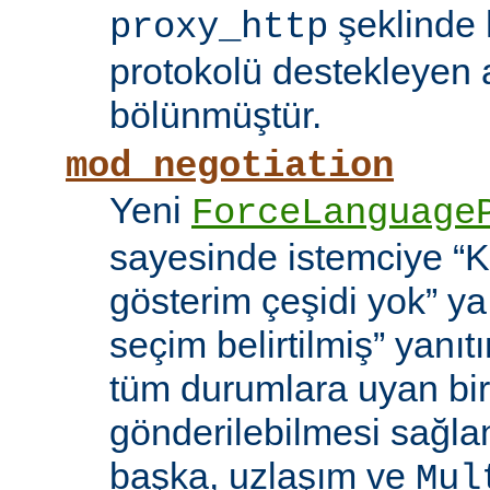
şeklinde h
proxy_http
protokolü destekleyen 
bölünmüştür.
mod_negotiation
Yeni
ForceLanguage
sayesinde istemciye “Ka
gösterim çeşidi yok” y
seçim belirtilmiş” yanı
tüm durumlara uyan bir
gönderilebilmesi sağla
başka, uzlaşım ve
Mul