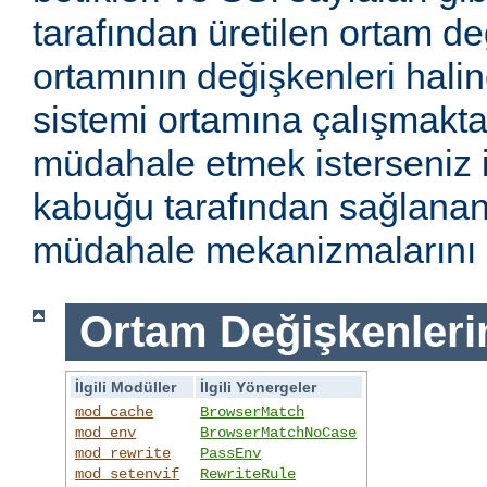
tarafından üretilen ortam de
ortamının değişkenleri haline
sistemi ortamına çalışmakt
müdahale etmek isterseniz i
kabuğu tarafından sağlanan
müdahale mekanizmalarını k
Ortam Değişkenleri
İlgili Modüller
İlgili Yönergeler
mod_cache
BrowserMatch
mod_env
BrowserMatchNoCase
mod_rewrite
PassEnv
mod_setenvif
RewriteRule