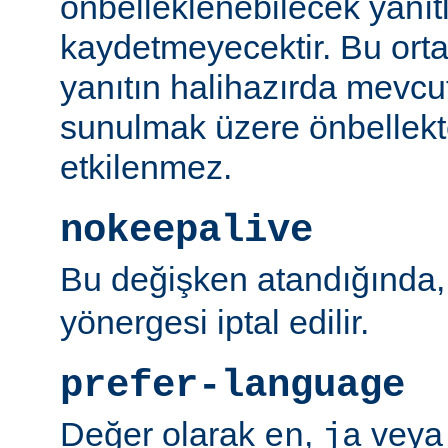
önbelleklenebilecek yanıtl
kaydetmeyecektir. Bu orta
yanıtın halihazırda mevcut
sunulmak üzere önbellekt
etkilenmez.
nokeepalive
Bu değişken atandığında
yönergesi iptal edilir.
prefer-language
Değer olarak
,
vey
en
ja