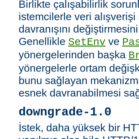
Birlikte çalışabilirlik soru
istemcilerle veri alışverişi
davranışını değiştirmesini 
Genellikle
ve
SetEnv
Pa
yönergelerinden başka
B
yönergelerle ortam değişk
bunu sağlayan mekanizmal
esnek davranabilmesi sağl
downgrade-1.0
İstek, daha yüksek bir HT