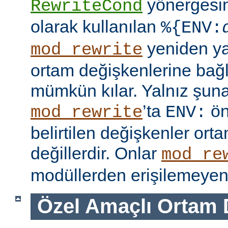
yönergesi
RewriteCond
olarak kullanılan
%{ENV:
yeniden y
mod_rewrite
ortam değişkenlerine bağl
mümkün kılar. Yalnız şuna
’ta
ön
mod_rewrite
ENV:
belirtilen değişkenler ort
değillerdir. Onlar
mod_re
modüllerden erişilemeyen 
Özel Amaçlı Ortam 