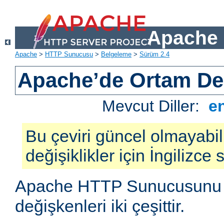
Apache 
Apache
>
HTTP Sunucusu
>
Belgeleme
>
Sürüm 2.4
Apache’de Ortam Değ
Mevcut Diller:
e
Bu çeviri güncel olmayabil
değişiklikler için İngilizce
Apache HTTP Sunucusunu e
değişkenleri iki çeşittir.