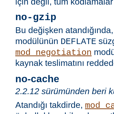
için değil, tüm kodlamalar
no-gzip
Bu değişken atandığında
modülünün
süzg
DEFLATE
modü
mod_negotiation
kaynak teslimatını redded
no-cache
2.2.12 sürümünden beri ku
Atandığı takdirde,
mod_c