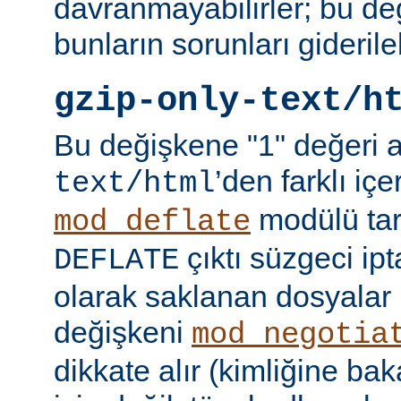
davranmayabilirler; bu d
bunların sorunları giderileb
gzip-only-text/h
Bu değişkene "1" değeri 
’den farklı içer
text/html
modülü tar
mod_deflate
çıktı süzgeci ipta
DEFLATE
olarak saklanan dosyalar 
değişkeni
mod_negotia
dikkate alır (kimliğine ba