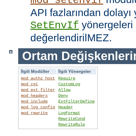
mod_setenvif
API fazlarından dolayı y
yönergeleri 
SetEnvIf
değerlendirilMEZ.
Ortam Değişkenleri
İlgili Modüller
İlgili Yönergeler
mod_authz_host
Require
mod_cgi
CustomLog
mod_ext_filter
Allow
mod_headers
Deny
mod_include
ExtFilterDefine
mod_log_config
Header
mod_rewrite
LogFormat
RewriteCond
RewriteRule