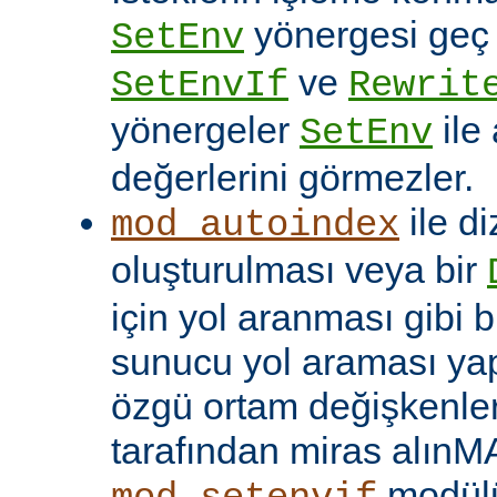
yönergesi geç ça
SetEnv
ve
SetEnvIf
Rewrit
yönergeler
ile
SetEnv
değerlerini görmezler.
ile di
mod_autoindex
oluşturulması veya bir
için yol aranması gibi b
sunucu yol araması yap
özgü ortam değişkenleri
tarafından miras alınM
modülü