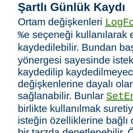
Şartlı Günlük Kaydı
Ortam değişkenleri
LogF
seçeneği kullanılarak 
%e
kaydedilebilir. Bundan b
yönergesi sayesinde istek
kaydedilip kaydedilmeye
değişkenlerine dayalı olar
sağlanabilir. Bunlar
SetE
birlikte kullanılmak sureti
isteğin özelliklerine bağl
bir tarzda denetlenebilir.