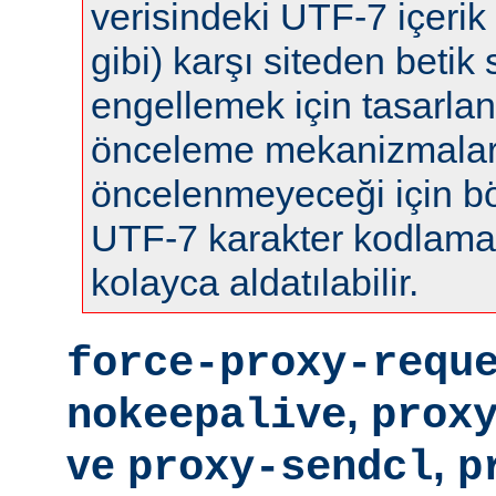
verisindeki UTF-7 içerik 
gibi) karşı siteden betik s
engellemek için tasarla
önceleme mekanizmalar
öncelenmeyeceği için böy
UTF-7 karakter kodlamas
kolayca aldatılabilir.
force-proxy-requ
,
nokeepalive
prox
ve
,
proxy-sendcl
p