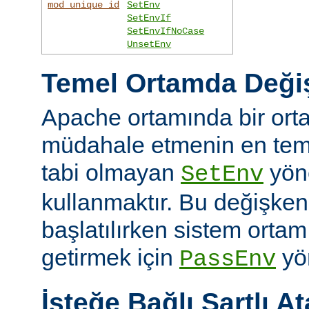
mod_unique_id
SetEnv
SetEnvIf
SetEnvIfNoCase
UnsetEnv
Temel Ortamda Değiş
Apache ortamında bir ort
müdahale etmenin en teme
tabi olmayan
yön
SetEnv
kullanmaktır. Bu değişken
başlatılırken sistem ortam
getirmek için
yön
PassEnv
İsteğe Bağlı Şartlı A